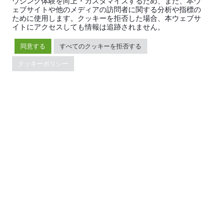
ウジング体験を向上・カスタマイズするため、また、本ウ
ェブサイトや他のメディアの訪問者に関する分析や指標の
ために使用します。クッキーを拒否した場合、本ウェブサ
イトにアクセスしても情報は追跡されません。
TiDBの最新情報
同意する
すべてのクッキーを拒否する
クッキーポリシー
PingCAPの
プライバシーポリシー
に同意し、製品、サービ
ス、イベント等に関する連絡を受け取ることを希望しま
す。
© 2026 PingCAP株式会社 - All rights reserved.
Privacy Policy
Legal