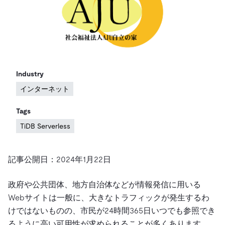
ドキュメント
す。
エコシステム
イベント
Developer Hub
ユースケース
TiDB Cloud
TiDB
Integrations
TiKV
Trust Hub
Discord Community
運用インテリジェンスの活用
開発者ガイド
無料で始める
TiSpark
OSS Insight
お客様のデータの機密性、可用性、安全性について紹介し
MySQLワークロードの近代化
ます。
PingCAP University
Build GenAI Applications
Industry
TiDB Labs
認定資格試験
会社概要
インターネット
ニュース
会社案内
Tags
キャリア
パートナー
TiDB Serverless
お問い合わせ
記事公開日：2024年1月22日
政府や公共団体、地方自治体などが情報発信に用いる
Webサイトは一般に、大きなトラフィックが発生するわ
けではないものの、市民が24時間365日いつでも参照でき
るように高い可用性が求められることが多くあります。