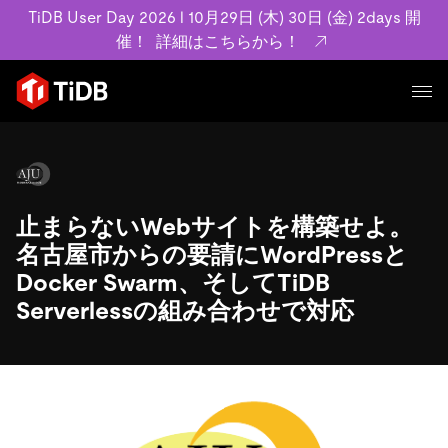
TiDB User Day 2026 l 10月29日 (木) 30日 (金) 2days 開
催！
詳細はこちらから！
プロダクト
ユースケース
MySQL互換の分散データベースで高可用性と水平スケー
ラビリティを備え大規模データをリアルタイムで処理でき
止まらないWebサイトを構築せよ。
事例記事
ます。
リソース
名古屋市からの要請にWordPressと
お客様事例やユーザーによる検証結果の記事などを紹介し
詳細はこちら
Docker Swarm、そしてTiDB
ています。
学習コンテンツ
Serverlessの組み合わせで対応
会社概要
プラン
ブログ
ホワイトペーパー
業界
TiDB Cloud
TiDB Self-Managed
アーカイブ動画
スライド
規約類
フィンテック
Eコマース
料金
ドキュメント
基本規約、TiDBクラウドサービス契約、SLA、利用規約、
SaaS
エンゲージメント
プライバシーポリシーなど、契約関連の情報を紹介しま