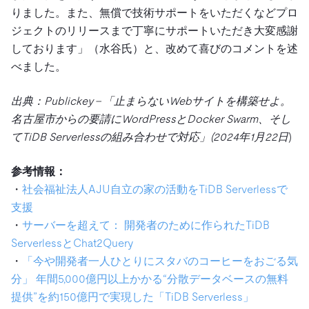
りました。また、無償で技術サポートをいただくなどプロ
ジェクトのリリースまで丁寧にサポートいただき大変感謝
しております」（水谷氏）と、改めて喜びのコメントを述
べました。
出典：Publickey – 「止まらないWebサイトを構築せよ。
名古屋市からの要請にWordPressとDocker Swarm、そし
てTiDB Serverlessの組み合わせで対応」(2024年1月22日
)
参考情報：
・
社会福祉法人AJU自立の家の活動をTiDB Serverlessで
支援
・
サーバーを超えて： 開発者のために作られたTiDB
ServerlessとChat2Query
・
「今や開発者一人ひとりにスタバのコーヒーをおごる気
分」 年間5,000億円以上かかる“分散データベースの無料
提供”を約150億円で実現した「TiDB Serverless」