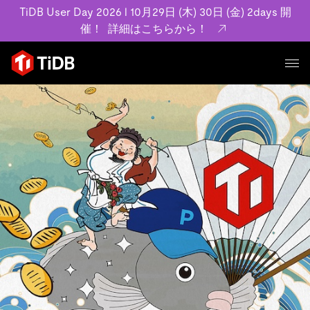
TiDB User Day 2026 l 10月29日 (木) 30日 (金) 2days 開
催！
詳細はこちらから！
プロダクト
ユースケース
MySQL互換の分散データベースで高可用性と水平スケー
ラビリティを備え大規模データをリアルタイムで処理でき
事例記事
ます。
リソース
お客様事例やユーザーによる検証結果の記事などを紹介し
詳細はこちら
ています。
学習コンテンツ
会社概要
プラン
ブログ
ホワイトペーパー
業界
TiDB Cloud
TiDB Self-Managed
アーカイブ動画
スライド
規約類
フィンテック
Eコマース
料金
ドキュメント
基本規約、TiDBクラウドサービス契約、SLA、利用規約、
SaaS
エンゲージメント
プライバシーポリシーなど、契約関連の情報を紹介しま