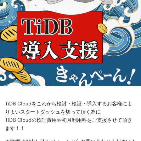
ドキュメント
す。
エコシステム
イベント
Developer Hub
ユースケース
TiDB Cloud
TiDB
Integrations
TiKV
Trust Hub
Discord Community
運用インテリジェンスの活用
開発者ガイド
無料で始める
TiSpark
OSS Insight
お客様のデータの機密性、可用性、安全性について紹介し
MySQLワークロードの近代化
ます。
PingCAP University
Build GenAI Applications
TiDB Labs
認定資格試験
会社概要
ニュース
会社案内
キャリア
パートナー
お問い合わせ
TiDB Cloudをこれから検討・検証・導入するお客様によ
りよいスタートダッシュを切って頂く為に
TiDB Cloudの検証費用や初月利用料をご支援させて頂き
ます！！