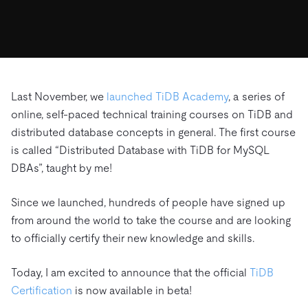
ドキュメント
す。
エコシステム
イベント
Developer Hub
ユースケース
TiDB Cloud
TiDB
Integrations
TiKV
Trust Hub
Discord Community
運用インテリジェンスの活用
開発者ガイド
無料で始める
TiSpark
OSS Insight
お客様のデータの機密性、可用性、安全性について紹介し
MySQLワークロードの近代化
ます。
PingCAP University
Build GenAI Applications
Last November, we
launched TiDB Academy
, a series of
TiDB Labs
認定資格試験
online, self-paced technical training courses on TiDB and
会社概要
distributed database concepts in general. The first course
ニュース
会社案内
is called “Distributed Database with TiDB for MySQL
キャリア
パートナー
DBAs”, taught by me!
お問い合わせ
Since we launched, hundreds of people have signed up
from around the world to take the course and are looking
to officially certify their new knowledge and skills.
Today, I am excited to announce that the official
TiDB
Certification
is now available in beta!