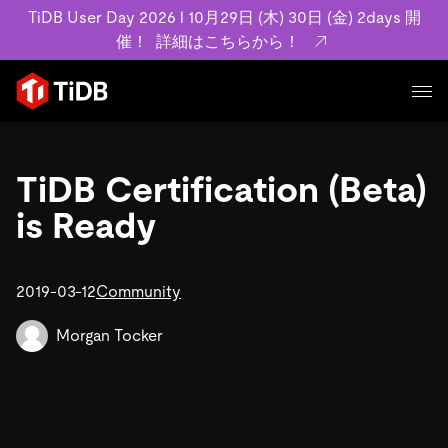
TiDB User Day 2026 l 10月29日 (木) 30日 (金) 2days 開
催！
詳細はこちらから！
プロダクト
ユースケース
TiDB Certification (Beta)
MySQL互換の分散データベースで高可用性と水平スケー
ラビリティを備え大規模データをリアルタイムで処理でき
is Ready
事例記事
ます。
リソース
お客様事例やユーザーによる検証結果の記事などを紹介し
詳細はこちら
ています。
2019-03-12
Community
学習コンテンツ
会社概要
プラン
ブログ
Morgan Tocker
ホワイトペーパー
業界
TiDB Cloud
TiDB Self-Managed
アーカイブ動画
スライド
規約類
フィンテック
Eコマース
料金
ドキュメント
基本規約、TiDBクラウドサービス契約、SLA、利用規約、
SaaS
エンゲージメント
プライバシーポリシーなど、契約関連の情報を紹介しま