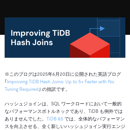
ドキュメント
す。
エコシステム
イベント
Developer Hub
ユースケース
TiDB Cloud
TiDB
Integrations
TiKV
Trust Hub
Discord Community
運用インテリジェンスの活用
開発者ガイド
無料で始める
TiSpark
OSS Insight
お客様のデータの機密性、可用性、安全性について紹介し
MySQLワークロードの近代化
ます。
PingCAP University
Build GenAI Applications
TiDB Labs
認定資格試験
会社概要
ニュース
会社案内
キャリア
パートナー
※このブログは2025年6月20日に公開された英語ブログ
お問い合わせ
｢
Improving TiDB Hash Joins: Up to 5× Faster with No
Tuning Required
｣ の拙訳です。
ハッシュジョインは、SQL ワークロードにおいて一般的
なパフォーマンスボトルネックであり、TiDB も例外では
ありませんでした。
TiDB 8.5
では、全体的なパフォーマン
スを向上させる、全く新しいハッシュジョイン実行エンジ