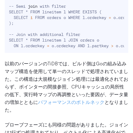
-- Semi 
join
 with filter

SELECT * FROM lineitem l WHERE EXISTS 
(
  SELECT 
1
 FROM orders o WHERE l.orderkey 
=
 o.orderk
)
;
-- Join with additional filter

SELECT * FROM lineitem l JOIN orders o

  ON l.orderkey 
=
 o.orderkey AND l.partkey 
>
 o.custk
以前のバージョンのTiDBでは、ビルド側はGoの組み込み
マップ構造を使用して単一のスレッドで処理されていまし
た。この構造は大規模なジョイン処理には最適化されてお
らず、ポインターの間接参照、CPUキャッシュの局所性
の低下、実行時マップの再調整といった要因が、データ量
の増加とともに
パフォーマンスのボトルネック
となりまし
た。
プローブフェーズにも同様の問題がありました。ジョイン
は1行ずつ処理されており、ベクトル化による高速化がで