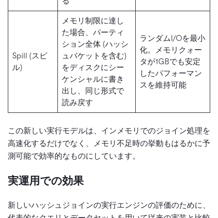
る
メモリ制限に達し
た場合、パーティ
ランダムI/Oを最小
ション全体 (ハッシ
化。メモリクォー
Spill (スピ
ュバケットを含む)
タが1GBでも安定
ル)
をディスクにシー
したパフォーマン
ケンシャルに書き
スを維持可能
出し、同じ形式で
読み戻す
この新しい実行モデルは、インメモリでのジョイン処理を
高速化するだけでなく、メモリ不足時の挙動もはるかに予
測可能で効率的なものにしています。
実運用での効果
新しいハッシュジョインの実行エンジンの評価のために、
代表的なクエリとデータセットを用いて従来の実装と比較