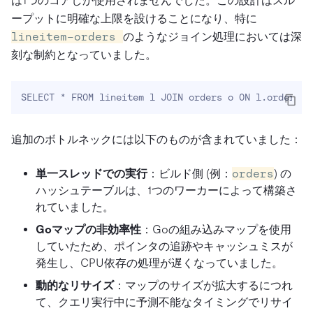
は1つのコアしか使用されませんでした。この設計はスル
ープットに明確な上限を設けることになり、特に
lineitem–orders
のようなジョイン処理においては深
刻な制約となっていました。
SELECT * FROM lineitem l JOIN orders o ON l.orderkey
追加のボトルネックには以下のものが含まれていました：
単一スレッドでの実行
：ビルド側 (例：
orders
) の
ハッシュテーブルは、1つのワーカーによって構築さ
れていました。
Goマップの非効率性
：Goの組み込みマップを使用
していたため、ポインタの追跡やキャッシュミスが
発生し、CPU依存の処理が遅くなっていました。
動的なリサイズ
：マップのサイズが拡大するにつれ
て、クエリ実行中に予測不能なタイミングでリサイ