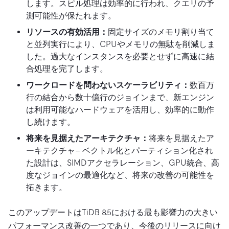
します。スピル処理は効率的に行われ、クエリの予
測可能性が保たれます。
リソースの有効活用：
固定サイズのメモリ割り当て
と並列実行により、CPUやメモリの無駄を削減しま
した。過大なインスタンスを必要とせずに高速に結
合処理を完了します。
ワークロードを問わないスケーラビリティ：
数百万
行の結合から数十億行のジョインまで、新エンジン
は利用可能なハードウェアを活用し、効率的に動作
し続けます。
将来を見据えたアーキテクチャ：
将来を見据えたア
ーキテクチャ– ベクトル化とパーティション化され
た設計は、SIMDアクセラレーション、GPU統合、高
度なジョインの最適化など、将来の改善の可能性を
拓きます。
このアップデートはTiDB 8.5における最も影響力の大きい
パフォーマンス改善の一つであり、今後のリリースに向け