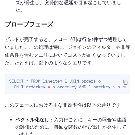
ズが発生し、突発的な遅延を引き起こしていまし
た。
プローブフェーズ
ビルドが完了すると、プローブ側は行を1件ずつ処理して
いました。この処理は特に、ジョインのフィルターや非等
価条件を含むクエリにおいてコストが高くなっていまし
た。たとえば、以下のようなクエリです：
SELECT * FROM lineitem l JOIN orders o

  ON l.orderkey 
=
 o.orderkey AND l.partkey 
>
 o.custk
このフェーズにおける主な非効率性は以下の通りです：
ベクトル化なし
：入力行ごとに、キーの照合や述語
の評価のために、毎回な関数の呼び出しが発生して
いました。