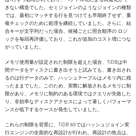
きない構造でした。セミジョインのようなジョインの種類
では、最初にマッチする行を見つけても早期終了せず、重
複チェックのために処理を継続していました。さらに、結
合キーが文字列だった場合、候補ごとに照合順序の ロジ
ックを毎回再評価しており、これが追加のコスト増につな
がっていました。
メモリ使用量が設定された制限を超えた場合、TiDBは中
間データをディスクに書き出そうと試みても、書き出され
るのは行データのみで、ハッシュテーブルはメモリ内に残
ったままでした。このため、実際に解放されるメモリに制
限があり、メモリに制約のある環境ではクエリが失敗した
り、非効率なディスクアクセスによって著しくパフォーマ
ンスが低下するケースが発生していました。
これらの制限を背景に、TiDB 8.5ではハッシュジョイン実
行エンジンの全面的な再設計が行われ、再設計の焦点は、