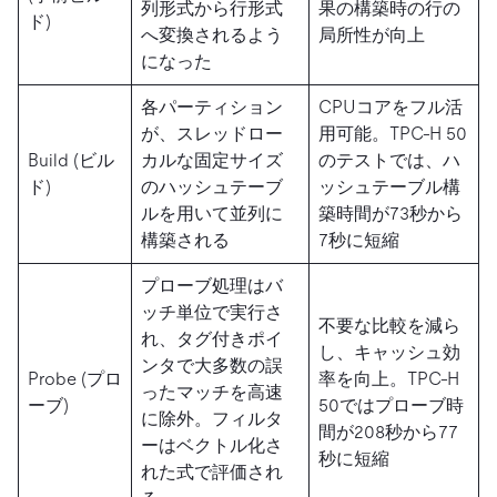
列形式から行形式
果の構築時の行の
ド)
へ変換されるよう
局所性が向上
になった
各パーティション
CPUコアをフル活
が、スレッドロー
用可能。TPC-H 50
Build (ビル
カルな固定サイズ
のテストでは、ハ
ド)
のハッシュテーブ
ッシュテーブル構
ルを用いて並列に
築時間が73秒から
構築される
7秒に短縮
プローブ処理はバ
ッチ単位で実行さ
不要な比較を減ら
れ、タグ付きポイ
し、キャッシュ効
ンタで大多数の誤
Probe (プロ
率を向上。TPC-H
ったマッチを高速
ーブ)
50ではプローブ時
に除外。フィルタ
間が208秒から77
ーはベクトル化さ
秒に短縮
れた式で評価され