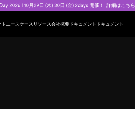
 Day 2026 l 10月29日 (木) 30日 (金) 2days 開催！
詳細はこち
クト
ユースケース
リソース
会社概要
ドキュメント
ドキュメント
規約類
事例記事
エンゲージメント
業界
プラン
ドキュメント
ドキュメント
PingCAP Univer
用
ース
イベント
フィンテック
TiDB Cloud
TiDB Cloud
TiDB Cloud
TiDB Labs
基本規約、TiDBクラウドサービス契約、
お客様事例やユ
で高可用性と
代化
案内
Developer Hub
Eコマース
TiDB Self-Managed
TiDB
TiDB
認定資格試
SLA、利用規約、プライバシーポリシーな
などを紹介して
模データを
リア
Discord Community
SaaS
料金
開発者ガイド
開発者ガイド
ど、契約関連の情報を紹介します。
トナー
い合わせ
Trust Hub
お客様のデータの機密性、可用性、安全性
ついて紹介します。