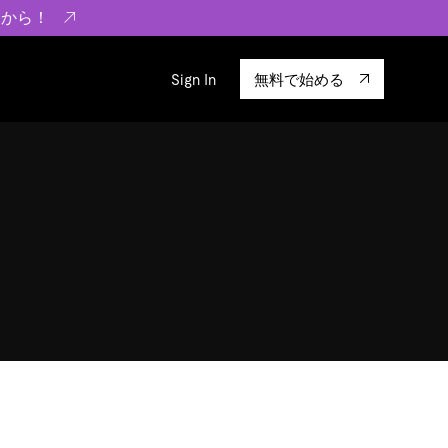
らから！
Sign In
無料で始める
sity
エコシステム
Integrations
ーザーによる検証結果の記事
験
TiKV
います。
TiSpark
OSS Insight
に