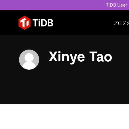
TiDB User
プロダ
ユースケース
学習コンテンツ
会社概要
運用インテリジェンスの活
ブログ
ニュ
Xinye Tao
MySQL互換の分散データベース
MySQLワークロードの近
ホワイトペーパー
会社
水平スケーラビリティを備え大規
Build GenAI Applications
アーカイブ動画
キャ
リアルタイムで処理できます。
スライド
パー
お問
詳細はこちら