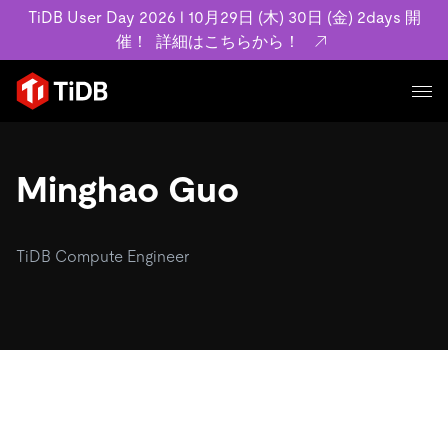
TiDB User Day 2026 l 10月29日 (木) 30日 (金) 2days 開
催！
詳細はこちらから！
プロダクト
ユースケース
Minghao Guo
MySQL互換の分散データベースで高可用性と水平スケー
ラビリティを備え大規模データをリアルタイムで処理でき
事例記事
ます。
リソース
TiDB Compute Engineer
お客様事例やユーザーによる検証結果の記事などを紹介し
詳細はこちら
ています。
学習コンテンツ
会社概要
プラン
ブログ
ホワイトペーパー
業界
TiDB Cloud
TiDB Self-Managed
アーカイブ動画
スライド
規約類
フィンテック
Eコマース
料金
ドキュメント
基本規約、TiDBクラウドサービス契約、SLA、利用規約、
SaaS
エンゲージメント
プライバシーポリシーなど、契約関連の情報を紹介しま