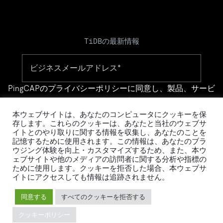
TiDBの最新情報
PingCAPの
プライバシーポリシー
に同意し、製品、サービ
ス、イベント等に関する連絡を受け取ることを希望しま
す。
本ウェブサイトは、あなたのコンピュータにクッキーを保
存します。これらのクッキーは、あなたと当社のウェブサ
イトとのやり取りに関する情報を収集し、あなたのことを
記憶するために使用されます。この情報は、あなたのブラ
ウジング体験を向上・カスタマイズするため、また、本ウ
ェブサイトや他のメディアの訪問者に関する分析や指標の
ために使用します。クッキーを拒否した場合、本ウェブサ
イトにアクセスしても情報は追跡されません。
© 2026 PingCAP株式会社 - All rights reserved.
同意する
すべてのクッキーを拒否する
Privacy Policy
Legal
クッキーポリシー