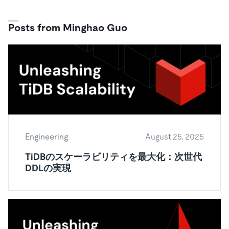
ドキュメント
す。
エコシステム
イベント
Developer Hub
ユースケース
TiDB Cloud
TiDB
Integrations
TiKV
Trust Hub
Posts from Minghao Guo
Discord Community
運用インテリジェンスの活用
開発者ガイド
無料で始める
TiSpark
OSS Insight
お客様のデータの機密性、可用性、安全性について紹介し
MySQLワークロードの近代化
ます。
PingCAP University
Build GenAI Applications
TiDB Labs
認定資格試験
会社概要
ニュース
会社案内
キャリア
パートナー
Engineering
August 25, 2025
お問い合わせ
TiDBのスケーラビリティを最大化：次世代
DDLの実現