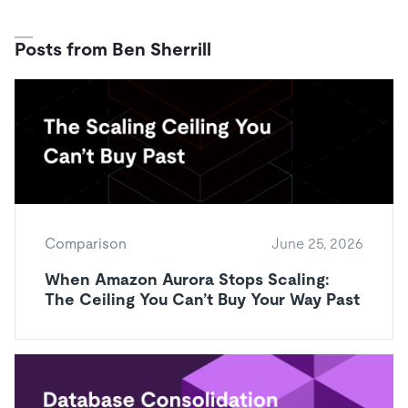
ドキュメント
す。
エコシステム
イベント
Developer Hub
ユースケース
TiDB Cloud
TiDB
Integrations
TiKV
Trust Hub
Posts from Ben Sherrill
Discord Community
運用インテリジェンスの活用
開発者ガイド
無料で始める
TiSpark
OSS Insight
お客様のデータの機密性、可用性、安全性について紹介し
MySQLワークロードの近代化
ます。
PingCAP University
Build GenAI Applications
TiDB Labs
認定資格試験
会社概要
ニュース
会社案内
キャリア
パートナー
Comparison
June 25, 2026
お問い合わせ
When Amazon Aurora Stops Scaling:
The Ceiling You Can’t Buy Your Way Past