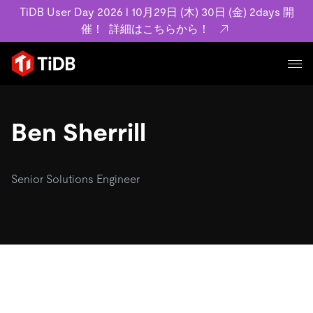
TiDB User Day 2026 l 10月29日 (木) 30日 (金) 2days 開
催！
詳細はこちらから！
プロダクト
ユースケース
Ben Sherrill
MySQL互換の分散データベースで高可用性と水平スケー
ラビリティを備え大規模データをリアルタイムで処理でき
事例記事
ます。
リソース
Senior Solutions Engineer
お客様事例やユーザーによる検証結果の記事などを紹介し
詳細はこちら
ています。
学習コンテンツ
会社概要
プラン
ブログ
ホワイトペーパー
業界
TiDB Cloud
TiDB Self-Managed
アーカイブ動画
スライド
規約類
フィンテック
Eコマース
料金
ドキュメント
基本規約、TiDBクラウドサービス契約、SLA、利用規約、
SaaS
エンゲージメント
プライバシーポリシーなど、契約関連の情報を紹介しま