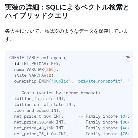
実装の詳細：SQLによるベクトル検索と
ハイブリッドクエリ
各大学について、私は次のようなデータを保存していま
す。
CREATE TABLE colleges 
(
id
 INT PRIMARY KEY,

  name VARCHAR
(
255
)
,

  state VARCHAR
(
2
)
,

  ownership ENUM
(
'public'
, 
'private_nonprofit'
, 
'pri
  -- Costs 
(
varies by income bracket
)
  tuition_in_state INT,

  tuition_out_of_state INT,

  room_and_board INT,

  net_price_0_30k INT,      -- Family income 
$0
-30k

  net_price_30_48k INT,     -- Family income 
$30k
-48k
  net_price_48_75k INT,     -- Family income 
$48k
-75k
  net_price_75_110k INT,    -- Family income 
$75k
-11