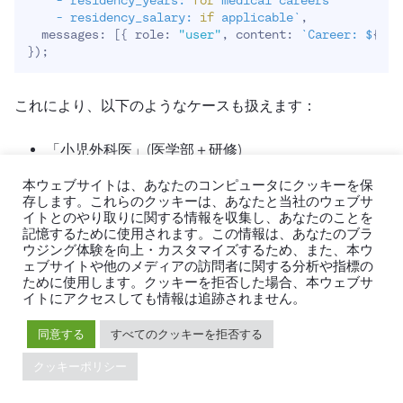
    - residency_years: 
for
 medical careers

    - residency_salary: 
if
 applicable
`
,

  messages: 
[
{
 role: 
"user"
, content: 
`
Career: $
{
car
}
)
;
これにより、以下のようなケースも扱えます：
「小児外科医」(医学部＋研修)
「特許弁護士」(学部後に法科大学院)
本ウェブサイトは、あなたのコンピュータにクッキーを保
存します。これらのクッキーは、あなたと当社のウェブサ
イトとのやり取りに関する情報を収集し、あなたのことを
一般的な職業については、結果をメモリ内にキャッシュし
記憶するために使用されます。この情報は、あなたのブラ
て、同じ問い合わせの繰り返し呼び出しを避けています。
ウジング体験を向上・カスタマイズするため、また、本ウ
ェブサイトや他のメディアの訪問者に関する分析や指標の
ために使用します。クッキーを拒否した場合、本ウェブサ
React Flowの意思決定ツリーで財務パスを可
イトにアクセスしても情報は追跡されません。
視化
同意する
すべてのクッキーを拒否する
私は、主要なライフステージでの成果を示す意思決定ツリ
クッキーポリシー
ーを生成します：