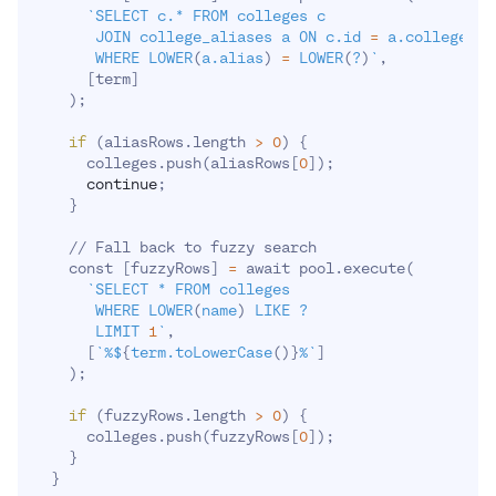
`
SELECT c.* FROM colleges c

       JOIN college_aliases a ON c.id 
=
 a.college_id

       WHERE LOWER
(
a.alias
)
=
 LOWER
(
?
)
`
,

[
term
]
)
;
if
(
aliasRows.length 
>
0
)
{
      colleges.push
(
aliasRows
[
0
]
)
;
continue
;
}
    // Fall back to fuzzy search

    const 
[
fuzzyRows
]
=
 await pool.execute
(
`
SELECT * FROM colleges

       WHERE LOWER
(
name
)
 LIKE ?

       LIMIT 
1
`
,

[
`
%$
{
term.toLowerCase
(
)
}
%
`
]
)
;
if
(
fuzzyRows.length 
>
0
)
{
      colleges.push
(
fuzzyRows
[
0
]
)
;
}
}