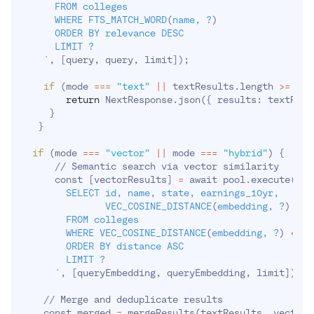
      FROM colleges

      WHERE FTS_MATCH_WORD
(
name, ?
)
      ORDER BY relevance DESC

      LIMIT ?

`
, 
[
query, query, limit
]
)
;
if
(
mode 
==
=
"text"
||
 textResults.length 
>=
 lim
return
 NextResponse.json
(
{
 results: textResu
}
}
if
(
mode 
==
=
"vector"
||
 mode 
==
=
"hybrid"
)
{
      // Semantic search via vector similarity

      const 
[
vectorResults
]
=
 await pool.execute
(
`
        SELECT id, name, state, earnings_10yr,

               VEC_COSINE_DISTANCE
(
embedding, ?
)
 as 
        FROM colleges

        WHERE VEC_COSINE_DISTANCE
(
embedding, ?
)
<
0.
        ORDER BY distance ASC

        LIMIT ?

`
, 
[
queryEmbedding, queryEmbedding, limit
]
)
;
    // Merge and deduplicate results

    const merged 
=
 mergeResults
(
textResults, vectorR