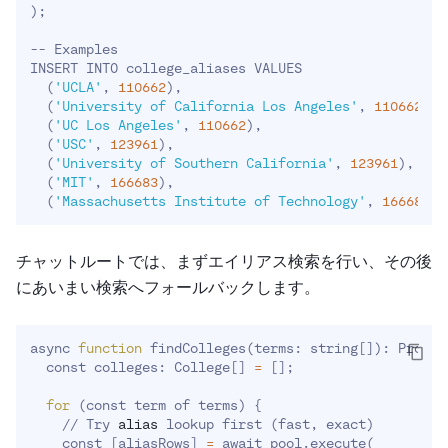
)
;
-- Examples

INSERT INTO college_aliases VALUES

(
'UCLA'
, 
110662
)
,

(
'University of California Los Angeles'
, 
110662
)
,

(
'UC Los Angeles'
, 
110662
)
,

(
'USC'
, 
123961
)
,

(
'University of Southern California'
, 
123961
)
,

(
'MIT'
, 
166683
)
,

(
'Massachusetts Institute of Technology'
, 
166683
)
;
チャットルートでは、まずエイリアス検索を行い、その後
にあいまい検索へフォールバックします。
async 
function
 findColleges
(
terms: string
[
]
)
: Promis
  const colleges: College
[
]
=
[
]
;
for
(
const term of terms
)
{
    // Try 
alias
 lookup first 
(
fast, exact
)
    const 
[
aliasRows
]
=
 await pool.execute
(