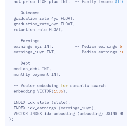
  net_price_110k_plus INT,  -- Family income 
$110k
+

  -- Outcomes

  graduation_rate_4yr FLOAT,

  graduation_rate_6yr FLOAT,

  retention_rate FLOAT,

  -- Earnings

  earnings_6yr INT,         -- Median earnings 
6
 yea
  earnings_10yr INT,        -- Median earnings 
10
 ye
  -- Debt

  median_debt INT,

  monthly_payment INT,

  -- Vector embedding 
for
 semantic search

  embedding VECTOR
(
1536
)
,

  INDEX idx_state 
(
state
)
,

  INDEX idx_earnings 
(
earnings_10yr
)
,

  VECTOR INDEX idx_embedding 
(
embedding
)
)
;