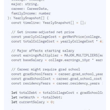
  major: string,

  career: CareerData,

)
: YearlySnapshot
[
]
{
  const timeline: YearlySnapshot
[
]
=
[
]
;
  // Get income-adjusted net price

  const yearlyCollegeCost 
=
 getNetPrice
(
college, fam
  const totalCollegeCost 
=
 yearlyCollegeCost * 
4
;
  // Major affects starting salary

  const earningsMultiplier 
=
 MAJOR_MULTIPLIERS
[
major
  const baseSalary 
=
 college.earnings_10yr * earning
  // Career might require grad school

  const gradSchoolYears 
=
 career.grad_school_years 
|
  const gradSchoolCost 
=
 career.grad_school_cost 
||
  const residencyYears 
=
 career.residency_years 
||
0
let
 totalDebt 
=
 totalCollegeCost + gradSchoolCost
;
let
 netWorth 
=
 -totalDebt
;
let
 currentSalary 
=
0
;