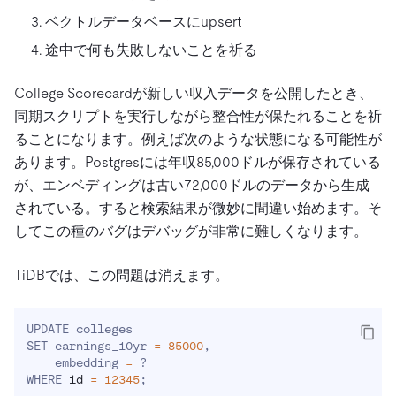
ベクトルデータベースにupsert
途中で何も失敗しないことを祈る
College Scorecardが新しい収入データを公開したとき、
同期スクリプトを実行しながら整合性が保たれることを祈
ることになります。例えば次のような状態になる可能性が
あります。Postgresには年収85,000ドルが保存されている
が、エンベディングは古い72,000ドルのデータから生成
されている。すると検索結果が微妙に間違い始めます。そ
してこの種のバグはデバッグが非常に難しくなります。
TiDBでは、この問題は消えます。
UPDATE colleges

SET earnings_10yr 
=
85000
,

    embedding 
=
 ?

WHERE 
id
=
12345
;