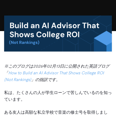
ドキュメント
す。
エコシステム
イベント
Developer Hub
ユースケース
TiDB Cloud
TiDB
Integrations
TiKV
Trust Hub
Discord Community
運用インテリジェンスの活用
開発者ガイド
無料で始める
TiSpark
OSS Insight
お客様のデータの機密性、可用性、安全性について紹介し
MySQLワークロードの近代化
ます。
PingCAP University
Build GenAI Applications
TiDB Labs
認定資格試験
会社概要
ニュース
会社案内
キャリア
パートナー
※このブログは2026年02月13日に公開された英語ブログ
お問い合わせ
「
How to Build an AI Advisor That Shows College ROI
(Not Rankings)
」の拙訳です。
私は、たくさんの人が学生ローンで苦しんでいるのを知っ
ています。
ある友人は高額な私立学校で音楽の修士号を取得しまし