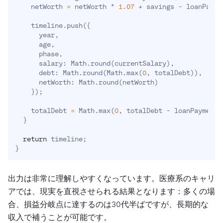
    netWorth 
=
 netWorth * 
1.07
 + savings - loanPayme
    timeline.push
(
{
      year,

      age,

      phase,

      salary: Math.round
(
currentSalary
)
,

      debt: Math.round
(
Math.max
(
0
, totalDebt
))
,

      netWorth: Math.round
(
netWorth
)
}
)
;
    totalDebt 
=
 Math.max
(
0
, totalDebt - loanPayment
)
}
return
 timeline
;
}
出力は非常に理解しやすくなっています。医療系のキャリ
アでは、現実を直視させられる結果となります：多くの場
合、損益分岐点に達するのは30代半ばですが、長期的な
収入で補うことが可能です。