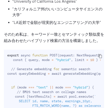
“University of California Los Angeles”
“カリフォルニア州のいいコンピュータサイエンスの
大学”
“LA近郊で金額が現実的なエンジニアリングの大学”
そのため私は、キーワード一致とセマンティック類似度を
組み合わせたハイブリッド検索の方法を構築しました。
export
 async 
function
 POST
(
request: NextRequest
)
{
   const 
{
 query, mode 
=
"hybrid"
, limit 
=
10
}
=
 aw
  // Generate embedding 
for
 semantic search

const queryEmbedding 
=
 await generateEmbedding
(
query
if
(
mode 
==
=
"text"
||
 mode 
==
=
"hybrid"
)
{
     // BM25 text search on college names

    const 
[
textResults
]
=
 await pool.execute
(
`
      SELECT id, name, state, earnings_10yr,   

             FTS_MATCH_WORD
(
name, ?
)
 as relevance
