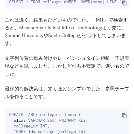
SELECT * FROM colleges WHERE LOWER
(
name
)
 LIKE 
'%mit%
これは遅く、結果もひどいものでした。「MIT」で検索す
ると、Massachusetts Institute of Technologyより先に、
Summit UniversityやSmith Collegeがヒットしてしまいま
す。
文字列位置の重み付けやレーベンシュタイン距離、正規表
現なども試しました。しかしどれも不安定で、遅いもので
した。
最終的な解決策は、驚くほどシンプルでした。参照テーブ
ルを作ることです。
CREATE TABLE college_aliases 
(
alias
 VARCHAR
(
255
)
 PRIMARY KEY,

  college_id INT,

  INDEX idx_college 
(
college_id
)