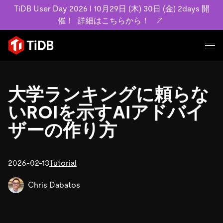
TiDB User Day 2026 l 10月29日 (木) 30日 (金) 2days 開
催！
詳細はこちらから！
プロダクト
ユースケース
大学ランキングに頼らな
MySQL互換の分散データベースで高可用性と水平スケー
ラビリティを備え大規模データをリアルタイムで処理でき
いROIを示すAIアドバイ
事例記事
ます。
リソース
ザーの作り方
お客様事例やユーザーによる検証結果の記事などを紹介し
詳細はこちら
ています。
学習コンテンツ
会社概要
プラン
2026-02-13
Tutorial
ブログ
ホワイトペーパー
業界
TiDB Cloud
TiDB Self-Managed
アーカイブ動画
スライド
Chris Dabatos
規約類
フィンテック
Eコマース
料金
ドキュメント
基本規約、TiDBクラウドサービス契約、SLA、利用規約、
SaaS
エンゲージメント
プライバシーポリシーなど、契約関連の情報を紹介しま