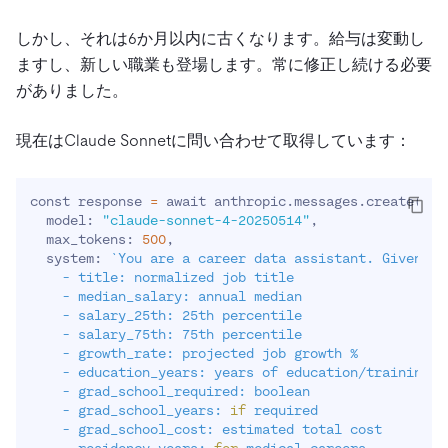
しかし、それは6か月以内に古くなります。給与は変動し
ますし、新しい職業も登場します。常に修正し続ける必要
がありました。
現在はClaude Sonnetに問い合わせて取得しています：
const response 
=
 await anthropic.messages.create
(
{
  model: 
"claude-sonnet-4-20250514"
,

  max_tokens: 
500
,

  system: 
`
You are a career data assistant. Given a 
    - title: normalized job title

    - median_salary: annual median

    - salary_25th: 25th percentile

    - salary_75th: 75th percentile

    - growth_rate: projected job growth %

    - education_years: years of education/training re
    - grad_school_required: boolean

    - grad_school_years: 
if
 required

    - grad_school_cost: estimated total cost
