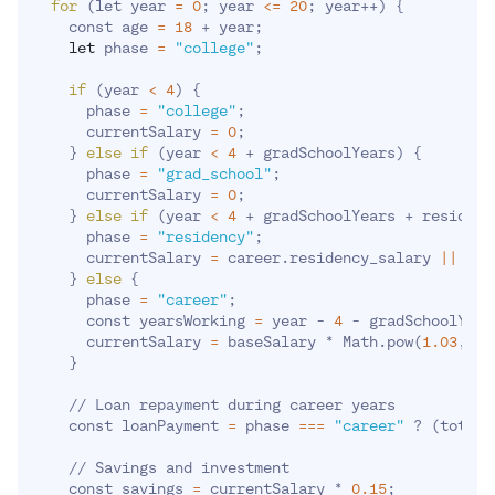
for
(
let year 
=
0
;
 year 
<=
20
;
 year++
)
{
    const age 
=
18
 + year
;
let
 phase 
=
"college"
;
if
(
year 
<
4
)
{
      phase 
=
"college"
;
      currentSalary 
=
0
;
}
else
if
(
year 
<
4
 + gradSchoolYears
)
{
      phase 
=
"grad_school"
;
      currentSalary 
=
0
;
}
else
if
(
year 
<
4
 + gradSchoolYears + residenc
      phase 
=
"residency"
;
      currentSalary 
=
 career.residency_salary 
||
600
}
else
{
      phase 
=
"career"
;
      const yearsWorking 
=
 year - 
4
 - gradSchoolYear
      currentSalary 
=
 baseSalary * Math.pow
(
1.03
, ye
}
    // Loan repayment during career years

    const loanPayment 
=
 phase 
==
=
"career"
 ? 
(
totalD
    // Savings and investment

    const savings 
=
 currentSalary * 
0.15
;