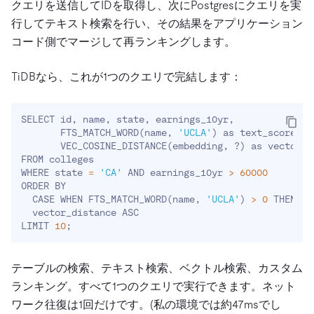
クエリを送信してIDを取得し、次にPostgresにクエリを実
行してテキスト検索を行い、その結果をアプリケーション
コード側でマージして再ランキングします。
TiDBなら、これが1つのクエリで完結します：
SELECT id, name, state, earnings_10yr,

       FTS_MATCH_WORD
(
name, 
'UCLA'
)
 as text_score,

       VEC_COSINE_DISTANCE
(
embedding, ?
)
 as vector_d
FROM colleges

WHERE state 
=
'CA'
 AND earnings_10yr 
>
60000
ORDER BY

  CASE WHEN FTS_MATCH_WORD
(
name, 
'UCLA'
)
>
0
 THEN 
0
 
  vector_distance ASC

LIMIT 
10
;
テーブルの検索、テキスト検索、ベクトル検索、カスタム
ランキング。すべて1つのクエリで実行できます。ネット
ワーク往復は1回だけです。(私の環境では約47msでし