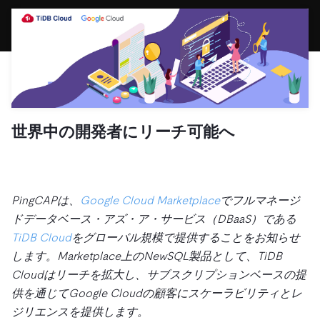
ドキュメント
す。
エコシステム
イベント
Developer Hub
ユースケース
TiDB Cloud
TiDB
Integrations
TiKV
Trust Hub
Discord Community
運用インテリジェンスの活用
開発者ガイド
無料で始める
TiSpark
OSS Insight
お客様のデータの機密性、可用性、安全性について紹介し
MySQLワークロードの近代化
ます。
PingCAP University
Build GenAI Applications
TiDB Labs
認定資格試験
会社概要
世界中の開発者にリーチ可能へ
ニュース
会社案内
キャリア
パートナー
お問い合わせ
PingCAPは、
Google Cloud Marketplace
でフルマネージ
ドデータベース・アズ・ア・サービス（DBaaS）である
TiDB Cloud
をグローバル規模で提供することをお知らせ
します。Marketplace上のNewSQL製品として、TiDB
Cloudはリーチを拡大し、サブスクリプションベースの提
供を通じてGoogle Cloudの顧客にスケーラビリティとレ
ジリエンスを提供します。