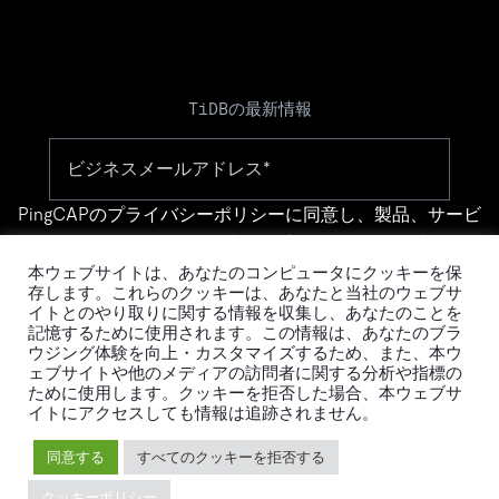
TiDBの最新情報
PingCAPの
プライバシーポリシー
に同意し、製品、サービ
ス、イベント等に関する連絡を受け取ることを希望しま
す。
本ウェブサイトは、あなたのコンピュータにクッキーを保
存します。これらのクッキーは、あなたと当社のウェブサ
イトとのやり取りに関する情報を収集し、あなたのことを
記憶するために使用されます。この情報は、あなたのブラ
ウジング体験を向上・カスタマイズするため、また、本ウ
ェブサイトや他のメディアの訪問者に関する分析や指標の
ために使用します。クッキーを拒否した場合、本ウェブサ
イトにアクセスしても情報は追跡されません。
© 2026 PingCAP株式会社 - All rights reserved.
同意する
すべてのクッキーを拒否する
Privacy Policy
Legal
クッキーポリシー