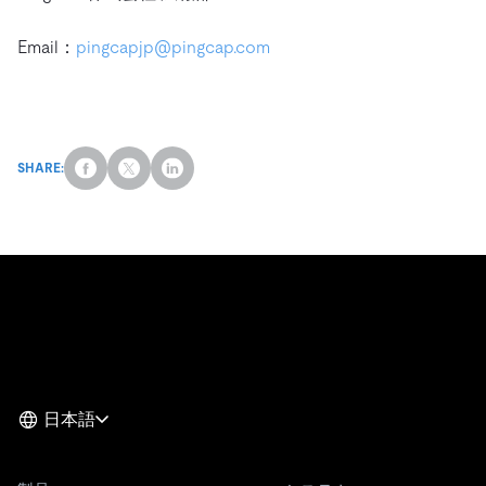
Email：
pingcapjp@pingcap.com
SHARE:
日本語