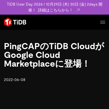
TiDB User Day 2026 l 10月29日 (木) 30日 (金) 2days 開
催！
詳細はこちらから！
プロダクト
ユースケース
PingCAPのTiDB Cloudが
MySQL互換の分散データベースで高可用性と水平スケー
ラビリティを備え大規模データをリアルタイムで処理でき
Google Cloud
事例記事
ます。
リソース
Marketplaceに登場！
お客様事例やユーザーによる検証結果の記事などを紹介し
詳細はこちら
ています。
学習コンテンツ
会社概要
プラン
2022-06-08
ブログ
ホワイトペーパー
業界
TiDB Cloud
TiDB Self-Managed
アーカイブ動画
スライド
規約類
フィンテック
Eコマース
料金
ドキュメント
基本規約、TiDBクラウドサービス契約、SLA、利用規約、
SaaS
エンゲージメント
プライバシーポリシーなど、契約関連の情報を紹介しま