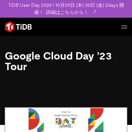
TiDB User Day 2026 l 10月29日 (木) 30日 (金) 2days 開
催！
詳細はこちらから！
プロダクト
ユースケース
Google Cloud Day ’23
MySQL互換の分散データベースで高可用性と水平スケー
ラビリティを備え大規模データをリアルタイムで処理でき
Tour
事例記事
ます。
リソース
お客様事例やユーザーによる検証結果の記事などを紹介し
詳細はこちら
ています。
学習コンテンツ
会社概要
プラン
ブログ
ホワイトペーパー
業界
TiDB Cloud
TiDB Self-Managed
アーカイブ動画
スライド
規約類
フィンテック
Eコマース
料金
ドキュメント
基本規約、TiDBクラウドサービス契約、SLA、利用規約、
SaaS
エンゲージメント
プライバシーポリシーなど、契約関連の情報を紹介しま