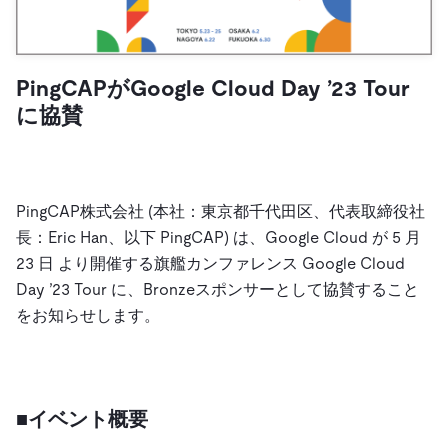
ドキュメント
す。
エコシステム
イベント
Developer Hub
ユースケース
TiDB Cloud
TiDB
Integrations
TiKV
Trust Hub
Discord Community
運用インテリジェンスの活用
開発者ガイド
無料で始める
TiSpark
OSS Insight
PingCAPがGoogle Cloud Day ’23 Tour
お客様のデータの機密性、可用性、安全性について紹介し
MySQLワークロードの近代化
ます。
に協賛
PingCAP University
Build GenAI Applications
TiDB Labs
認定資格試験
会社概要
ニュース
会社案内
PingCAP株式会社 (本社：東京都千代田区、代表取締役社
長：Eric Han、以下 PingCAP) は、Google Cloud が 5 月
キャリア
パートナー
23 日 より開催する旗艦カンファレンス Google Cloud
お問い合わせ
Day ’23 Tour に、Bronzeスポンサーとして協賛すること
をお知らせします。
■イベント
概要