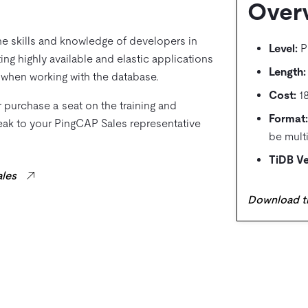
Over
he skills and knowledge of developers in
Level:
P
ing highly available and elastic applications
Length:
s when working with the database.
Cost:
1
er purchase a seat on the training and
Format:
peak to your PingCAP Sales representative
be mult
TiDB Ve
ales
Download t