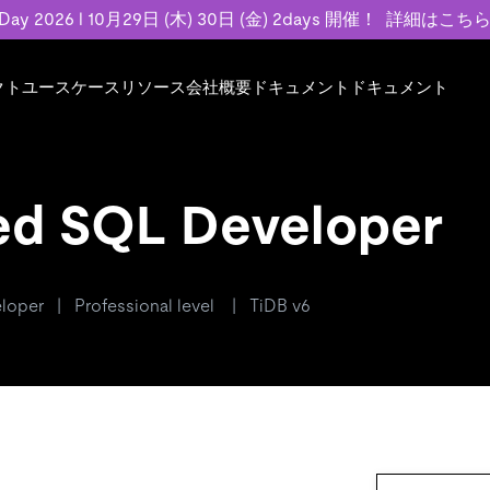
 Day 2026 l 10月29日 (木) 30日 (金) 2days 開催！
詳細はこち
クト
ユースケース
リソース
会社概要
ドキュメント
ドキュメント
規約類
事例記事
エンゲージメント
業界
プラン
ドキュメント
ドキュメント
PingCAP Univer
用
ース
イベント
フィンテック
TiDB Cloud
TiDB Cloud
TiDB Cloud
TiDB Labs
基本規約、TiDBクラウドサービス契約、
お客様事例やユ
で高可用性と
ed SQL Developer
代化
案内
Developer Hub
Eコマース
TiDB Self-Managed
TiDB
TiDB
認定資格試
SLA、利用規約、プライバシーポリシーな
などを紹介して
模データを
リア
Discord Community
SaaS
料金
開発者ガイド
開発者ガイド
ど、契約関連の情報を紹介します。
トナー
い合わせ
loper | Professional level | TiDB v6
Trust Hub
お客様のデータの機密性、可用性、安全性
ついて紹介します。