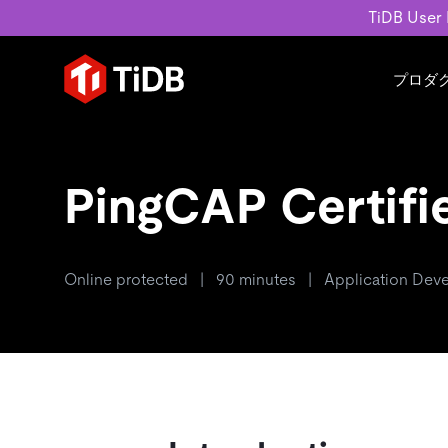
TiDB User
プロダ
ユースケース
学習コンテンツ
会社概要
運用インテリジェンスの活
ブログ
ニュ
MySQL互換の分散データベース
PingCAP Certifi
MySQLワークロードの近
ホワイトペーパー
会社
水平スケーラビリティを備え大規
Build GenAI Applications
アーカイブ動画
キャ
リアルタイムで処理できます。
スライド
パー
お問
詳細はこちら
Online protected | 90 minutes | Application Deve