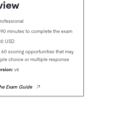
view
rofessional
90 minutes to complete the exam
80 USD
60 scoring opportunities that may
iple choice or multiple response
rsion:
v6
he Exam Guide