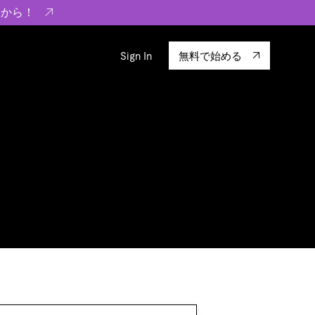
らから！
Sign In
無料で始める
sity
エコシステム
Integrations
ーザーによる検証結果の記事
験
TiKV
います。
TiSpark
OSS Insight
に