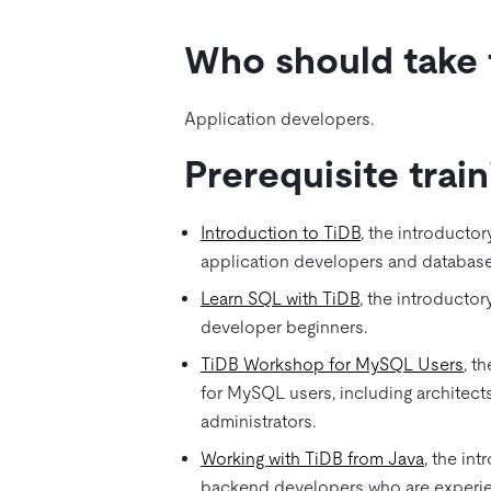
Who should take 
Application developers.
Prerequisite trai
Introduction to TiDB
, the introductor
application developers and database
Learn SQL with TiDB
, the introductor
developer beginners.
TiDB Workshop for MySQL Users
, t
for MySQL users, including architect
administrators.
Working with TiDB from Java
, the in
backend developers who are experie