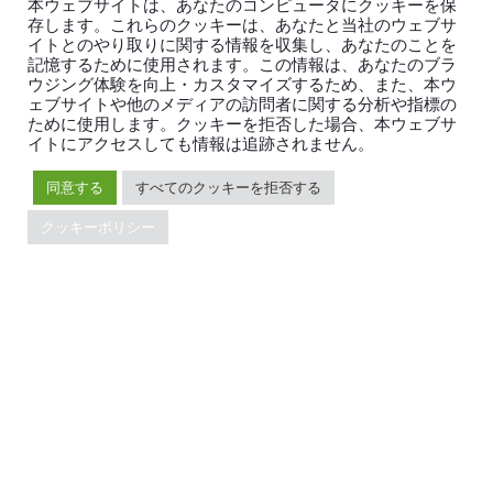
本ウェブサイトは、あなたのコンピュータにクッキーを保
イベント
ニュース
存します。これらのクッキーは、あなたと当社のウェブサ
ドキュメント
キャリア
イトとのやり取りに関する情報を収集し、あなたのことを
Developer Guide
お問い合わせ
記憶するために使用されます。この情報は、あなたのブラ
ウジング体験を向上・カスタマイズするため、また、本ウ
FAQ
パートナー
ェブサイトや他のメディアの訪問者に関する分析や指標の
サポート
Trust Hub
ために使用します。クッキーを拒否した場合、本ウェブサ
セキュリティ
イトにアクセスしても情報は追跡されません。
メンテナンスポリシー
同意する
すべてのクッキーを拒否する
ブランドガイドライン
クッキーポリシー
TiDBの最新情報
PingCAPの
プライバシーポリシー
に同意し、製品、サービ
ス、イベント等に関する連絡を受け取ることを希望しま