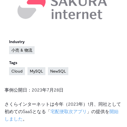
ドキュメント
す。
エコシステム
イベント
Developer Hub
ユースケース
TiDB Cloud
TiDB
Integrations
TiKV
Trust Hub
Discord Community
運用インテリジェンスの活用
開発者ガイド
無料で始める
TiSpark
OSS Insight
お客様のデータの機密性、可用性、安全性について紹介し
MySQLワークロードの近代化
ます。
PingCAP University
Build GenAI Applications
Industry
TiDB Labs
認定資格試験
会社概要
小売 & 物流
ニュース
会社案内
Tags
キャリア
パートナー
Cloud
MySQL
NewSQL
お問い合わせ
事例公開日：2023年7月28日
さくらインターネットは今年（2023年）1月、同社として
初めてのSaaSとなる「
宅配便取次アプリ
」の提供を
開始
しました
。