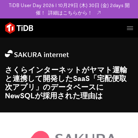
TiDB User Day 2026 l 10月29日 (木) 30日 (金) 2days 開
催！
詳細はこちらから！
プロダクト
ユースケース
MySQL互換の分散データベースで高可用性と水平スケー
ラビリティを備え大規模データをリアルタイムで処理でき
さくらインターネットがヤマト運輸
事例記事
ます。
リソース
と連携して開発したSaaS「宅配便取
お客様事例やユーザーによる検証結果の記事などを紹介し
詳細はこちら
次アプリ」のデータベースに
ています。
学習コンテンツ
NewSQLが採用された理由は
会社概要
プラン
ブログ
ホワイトペーパー
業界
TiDB Cloud
TiDB Self-Managed
アーカイブ動画
スライド
規約類
フィンテック
Eコマース
料金
ドキュメント
基本規約、TiDBクラウドサービス契約、SLA、利用規約、
SaaS
エンゲージメント
プライバシーポリシーなど、契約関連の情報を紹介しま