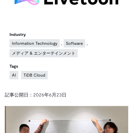
ドキュメント
す。
エコシステム
イベント
Developer Hub
ユースケース
TiDB Cloud
TiDB
Integrations
TiKV
Trust Hub
Discord Community
運用インテリジェンスの活用
開発者ガイド
無料で始める
TiSpark
OSS Insight
お客様のデータの機密性、可用性、安全性について紹介し
MySQLワークロードの近代化
ます。
PingCAP University
Industry
Build GenAI Applications
,
,
Information Technology
Software
TiDB Labs
認定資格試験
会社概要
メディア & エンターテインメント
ニュース
会社案内
Tags
キャリア
パートナー
AI
TiDB Cloud
お問い合わせ
記事公開日：2026年6月23日