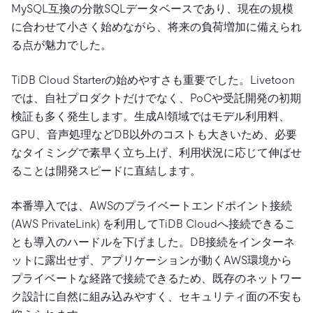
MySQL互換の分散SQLデータベースであり、現在の規模
に合わせて小さく始めながら、将来の負荷増加に備えられ
る点が魅力でした。
TiDB Cloud Starterの始めやすさも重要でした。Livetoon
では、自社プロダクトだけでなく、PoCや受託開発の初期
検証も多く発生します。生成AI領域ではモデル利用料、
GPU、音声処理などDB以外のコストも大きいため、必要
なタイミングで素早く立ち上げ、利用状況に応じて伸ばせ
ることは開発スピードに直結します。
本番導入では、AWSのプライベートエンドポイント接続
(AWS PrivateLink) を利用してTiDB Cloudへ接続できるこ
とも導入のハードルを下げました。DB接続をインターネ
ットに露出せず、アプリケーションが動くAWS環境から
プライベートな経路で接続できるため、既存のネットワー
ク設計に自然に組み込みやすく、セキュリティ面の不安も