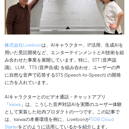
株式会社Livetoon
は、AIキャラクター、IP活用、生成AIを
用いた受託開発など、エンターテインメントとAI技術を組
み合わせた事業を展開しています。特に、STT (音声認
識)、LLM、TTS (音声合成) を組み合わせ、ユーザーの声
に自然な音声で応答するSTS (Speech-to-Speech) の開発
に力を入れています。
AIキャラクターとのビデオ通話・チャットアプリ
「
kaiwa
」は、こうした音声対話AIを実際のユーザー体験
として実装した社内プロダクトの一つです。この記事で
は、kaiwaの本番環境を例に、Livetoonが
TiDB Cloud
Starter
をどのように活用しているかを紹介します。