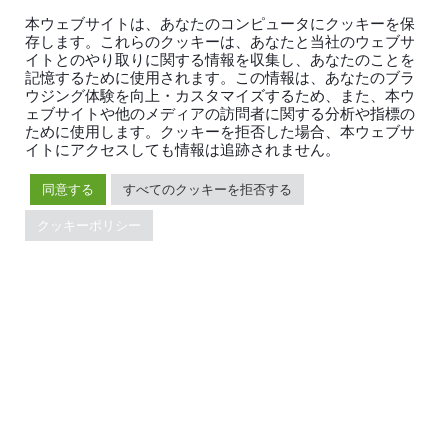
FAQ
パートナー
本ウェブサイトは、あなたのコンピュータにクッキーを保
サポート
Trust Hub
存します。これらのクッキーは、あなたと当社のウェブサ
イトとのやり取りに関する情報を収集し、あなたのことを
セキュリティ
記憶するために使用されます。この情報は、あなたのブラ
メンテナンスポリシー
ウジング体験を向上・カスタマイズするため、また、本ウ
ブランドガイドライン
ェブサイトや他のメディアの訪問者に関する分析や指標の
ために使用します。クッキーを拒否した場合、本ウェブサ
イトにアクセスしても情報は追跡されません。
同意する
すべてのクッキーを拒否する
クッキーポリシー
TiDBの最新情報
PingCAPの
プライバシーポリシー
に同意し、製品、サービ
ス、イベント等に関する連絡を受け取ることを希望しま
す。