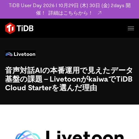
TiDB User Day 2026 l 10月29日 (木) 30日 (金) 2days 開
催！
詳細はこちらから！
プロダクト
ユースケース
MySQL互換の分散データベースで高可用性と水平スケー
ラビリティを備え大規模データをリアルタイムで処理でき
音声対話AIの本番運用で見えたデータ
事例記事
ます。
リソース
基盤の課題 – LivetoonがkaiwaでTiDB
お客様事例やユーザーによる検証結果の記事などを紹介し
詳細はこちら
Cloud Starterを選んだ理由
ています。
学習コンテンツ
会社概要
プラン
ブログ
ホワイトペーパー
業界
TiDB Cloud
TiDB Self-Managed
アーカイブ動画
スライド
規約類
フィンテック
Eコマース
料金
ドキュメント
基本規約、TiDBクラウドサービス契約、SLA、利用規約、
SaaS
エンゲージメント
プライバシーポリシーなど、契約関連の情報を紹介しま