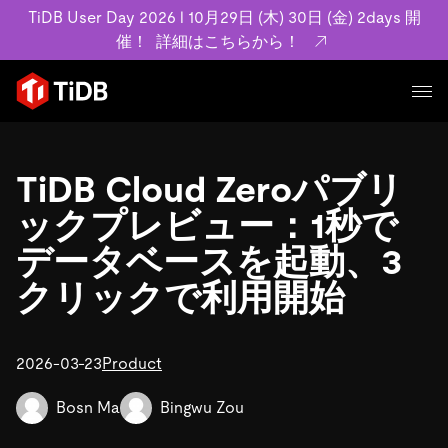
TiDB User Day 2026 l 10月29日 (木) 30日 (金) 2days 開
催！
詳細はこちらから！
プロダクト
ユースケース
TiDB Cloud Zeroパブリ
MySQL互換の分散データベースで高可用性と水平スケー
ラビリティを備え大規模データをリアルタイムで処理でき
ックプレビュー：1秒で
事例記事
ます。
リソース
データベースを起動、3
お客様事例やユーザーによる検証結果の記事などを紹介し
詳細はこちら
ています。
クリックで利用開始
学習コンテンツ
会社概要
プラン
ブログ
ホワイトペーパー
業界
2026-03-23
TiDB Cloud
Product
TiDB Self-Managed
アーカイブ動画
スライド
規約類
フィンテック
Eコマース
料金
ドキュメント
Bosn Ma
Bingwu Zou
基本規約、TiDBクラウドサービス契約、SLA、利用規約、
SaaS
エンゲージメント
プライバシーポリシーなど、契約関連の情報を紹介しま