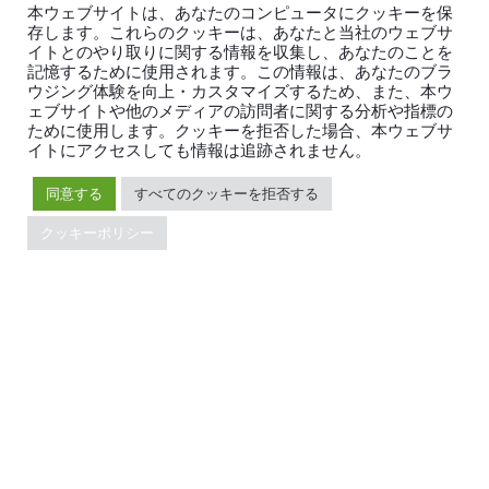
本ウェブサイトは、あなたのコンピュータにクッキーを保
存します。これらのクッキーは、あなたと当社のウェブサ
イトとのやり取りに関する情報を収集し、あなたのことを
記憶するために使用されます。この情報は、あなたのブラ
Related Resources
ウジング体験を向上・カスタマイズするため、また、本ウ
ェブサイトや他のメディアの訪問者に関する分析や指標の
ために使用します。クッキーを拒否した場合、本ウェブサ
イトにアクセスしても情報は追跡されません。
同意する
すべてのクッキーを拒否する
クッキーポリシー
Product
June 29, 2026
TiDB Completes Independent Security
Assessment by NCC Group