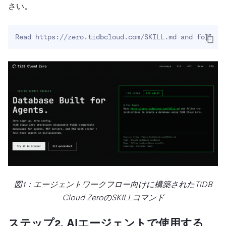
さい。
Read https://zero.tidbcloud.com/SKILL.md and follow 
図1：エージェントワークフロー向けに構築されたTiDB
Cloud ZeroのSKILLコマンド
ステップ2. AIエージェントで使用する