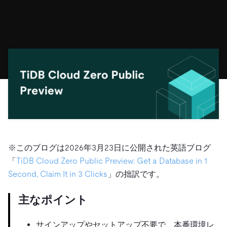
ドキュメント
す。
エコシステム
イベント
Developer Hub
ユースケース
TiDB Cloud
TiDB
Integrations
TiKV
Trust Hub
Discord Community
運用インテリジェンスの活用
開発者ガイド
無料で始める
TiSpark
OSS Insight
お客様のデータの機密性、可用性、安全性について紹介し
MySQLワークロードの近代化
ます。
PingCAP University
Build GenAI Applications
TiDB Labs
認定資格試験
会社概要
ニュース
会社案内
キャリア
パートナー
お問い合わせ
※このブログは2026年3月23日に公開された英語ブログ
「
TiDB Cloud Zero Public Preview: Get a Database in 1
Second, Claim It in 3 Clicks
」の拙訳です。
主なポイント
サインアップやセットアップ不要で、本番環境レ