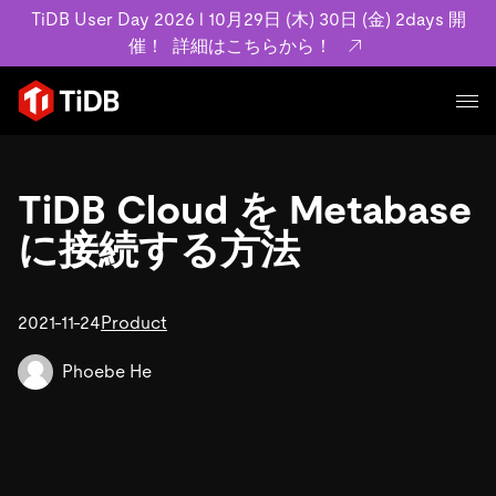
TiDB User Day 2026 l 10月29日 (木) 30日 (金) 2days 開
催！
詳細はこちらから！
プロダクト
ユースケース
TiDB Cloud を Metabase
MySQL互換の分散データベースで高可
ラビリティを備え大規模データをリアル
に接続する方法
事例記事
ます。
リソース
お客様事例やユーザーによる検証結果の
詳細はこちら
ています。
2021-11-24
Product
学習コンテンツ
会社概要
プラン
Phoebe He
ブログ
ホワイ
業界
TiDB Cloud
TiDB S
アーカイブ動画
スライ
規約類
フィンテック
Eコマ
料金
ドキュメント
基本規約、TiDBクラウドサービス契約、
SaaS
エンゲージメント
プライバシーポリシーなど、契約関連の