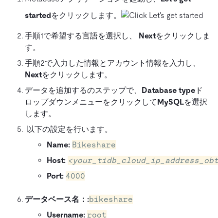
started
をクリックします。
手順1で希望する言語を選択し、
Next
をクリックしま
す。
手順2で入力した情報とアカウント情報を入力し、
Next
をクリックします。
データを追加するのステップで、
Database type
ド
ロップダウンメニューをクリックして
MySQL
を選択
します。
以下の設定を行います。
Name:
Bikeshare
Host:
<your_tidb_cloud_ip_address_ob
Port:
4000
データベース名：
:
bikeshare
Username:
root