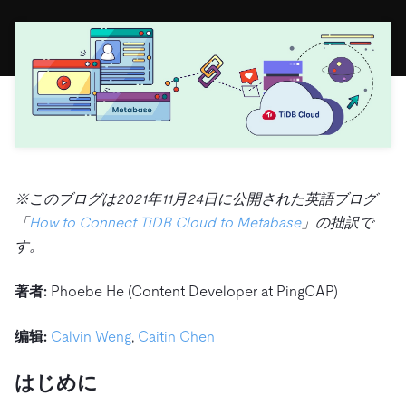
ドキュメント
す。
エコシステム
イベント
Develo
ユースケース
TiDB Cloud
TiDB
Integrations
TiKV
Trust Hub
Discord Community
運用インテリジェンスの活用
開発者ガイド
無料で始める
TiSpark
OSS Ins
お客様のデータの機密性、可用性、安全
MySQLワークロードの近代化
ます。
PingCAP University
Build GenAI Applications
TiDB Labs
認定資
会社概要
ニュース
会社案
※このブログは2021年11月24日に公開された英語ブログ
キャリア
パート
「
How to Connect TiDB Cloud to Metabase
」の拙訳で
す。
お問い合わせ
著者:
Phoebe He (Content Developer at PingCAP)
编辑:
Calvin Weng
,
Caitin Chen
はじめに