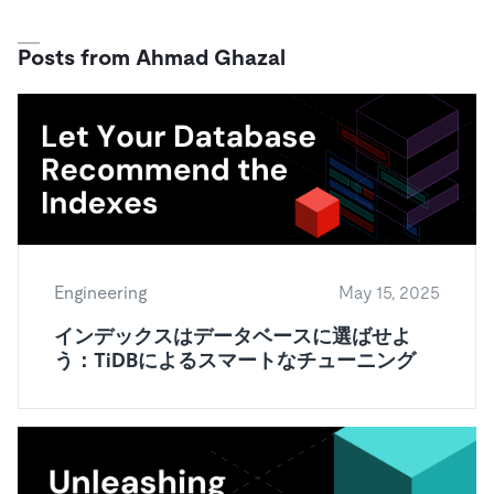
ドキュメント
す。
エコシステム
イベント
Developer Hub
ユースケース
TiDB Cloud
TiDB
Integrations
TiKV
Trust Hub
Posts from Ahmad Ghazal
Discord Community
運用インテリジェンスの活用
開発者ガイド
無料で始める
TiSpark
OSS Insight
お客様のデータの機密性、可用性、安全性について紹介し
MySQLワークロードの近代化
ます。
PingCAP University
Build GenAI Applications
TiDB Labs
認定資格試験
会社概要
ニュース
会社案内
キャリア
パートナー
Engineering
May 15, 2025
お問い合わせ
インデックスはデータベースに選ばせよ
う：TiDBによるスマートなチューニング