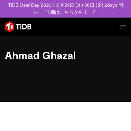
TiDB User Day 2026 l 10月29日 (木) 30日 (金) 2days 開
催！
詳細はこちらから！
プロダクト
ユースケース
Ahmad Ghazal
MySQL互換の分散データベースで高可用性と水平スケー
ラビリティを備え大規模データをリアルタイムで処理でき
事例記事
ます。
リソース
お客様事例やユーザーによる検証結果の記事などを紹介し
詳細はこちら
ています。
学習コンテンツ
会社概要
プラン
ブログ
ホワイトペーパー
業界
TiDB Cloud
TiDB Self-Managed
アーカイブ動画
スライド
規約類
フィンテック
Eコマース
料金
ドキュメント
基本規約、TiDBクラウドサービス契約、SLA、利用規約、
SaaS
エンゲージメント
プライバシーポリシーなど、契約関連の情報を紹介しま