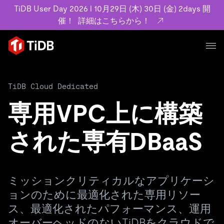
TiDB User Day 2026 l 10月29日 (木) 30日 (金) 2days 開
催！
詳細はこちらから！
プロダクト
TiDB Cloud Dedicated
ユースケース
MySQL互換の分散データベースで高可用性と水平スケー
ラビリティを備え大規模データをリアルタイムで処理でき
専用VPC上に構築
事例記事
ます。
リソース
お客様事例やユーザーによる検証結果の記事などを紹介し
詳細はこちら
された専有DBaaS
ています。
学習コンテンツ
会社概要
プラン
ブログ
ホワイトペーパー
業界
ミッションクリティカルなアプリケーシ
TiDB Cloud
TiDB Self-Managed
アーカイブ動画
スライド
規約類
フィンテック
Eコマース
ョンのために最適化された専用リソー
料金
ドキュメント
基本規約、TiDBクラウドサービス契約、SLA、利用規約、
ス、最適化されたパフォーマンス、運用
SaaS
エンゲージメント
プライバシーポリシーなど、契約関連の情報を紹介しま
オーバーヘッドのないTiDBをクラウドで