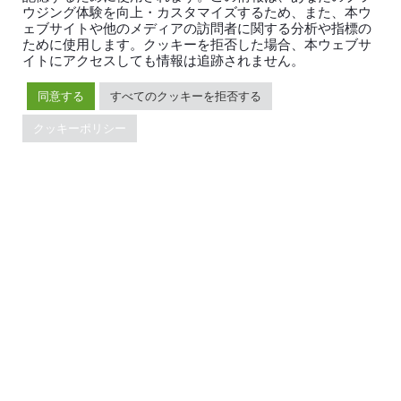
Developer Guide
お問い合わせ
ウジング体験を向上・カスタマイズするため、また、本ウ
FAQ
パートナー
ェブサイトや他のメディアの訪問者に関する分析や指標の
ために使用します。クッキーを拒否した場合、本ウェブサ
サポート
Trust Hub
イトにアクセスしても情報は追跡されません。
セキュリティ
メンテナンスポリシー
同意する
すべてのクッキーを拒否する
ブランドガイドライン
クッキーポリシー
TiDBの最新情報
PingCAPの
プライバシーポリシー
に同意し、製品、サービ
ス、イベント等に関する連絡を受け取ることを希望しま
す。