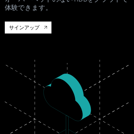
ドキュメント
す。
エコシステム
イベント
Developer Hub
体験できます。
ユースケース
TiDB Cloud
TiDB
Integrations
TiKV
Trust Hub
Discord Community
運用インテリジェンスの活用
開発者ガイド
無料で始める
TiSpark
OSS Insight
お客様のデータの機密性、可用性、安全性について紹介し
サインアップ
MySQLワークロードの近代化
ます。
PingCAP University
Build GenAI Applications
TiDB Labs
認定資格試験
会社概要
ニュース
会社案内
キャリア
パートナー
お問い合わせ