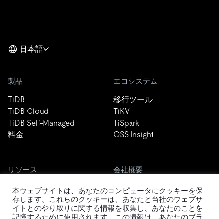
日本語
製品
エコシステム
TiDB
移行ツール
TiDB Cloud
TiKV
TiDB Self-Managed
TiSpark
料金
OSS Insight
リソース
会社概要
ブログ
会社案内
本ウェブサイトは、あなたのコンピュータにクッキーを保
イベント
ニュース
存します。これらのクッキーは、あなたと当社のウェブサ
イトとのやり取りに関する情報を収集し、あなたのことを
ドキュメント
キャリア
記憶するために使用されます。この情報は、あなたのブラ