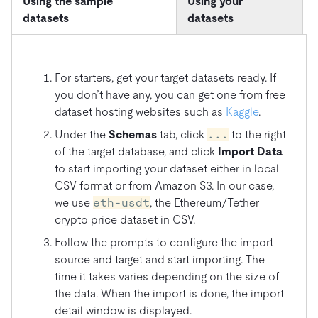
Using the sample
Using your
datasets
datasets
For starters, get your target datasets ready. If
you don’t have any, you can get one from free
dataset hosting websites such as
Kaggle
.
Under the
Schemas
tab, click
...
to the right
of the target database, and click
Import Data
to start importing your dataset either in local
CSV format or from Amazon S3. In our case,
we use
eth-usdt
, the Ethereum/Tether
crypto price dataset in CSV.
Follow the prompts to configure the import
source and target and start importing. The
time it takes varies depending on the size of
the data. When the import is done, the import
detail window is displayed.