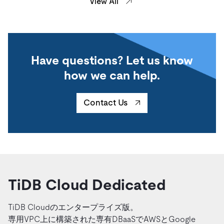
View All
Have questions? Let us know
how we can help.
Contact Us
TiDB Cloud Dedicated
TiDB Cloudのエンタープライズ版。
専用VPC上に構築された専有DBaaSでAWSとGoogle