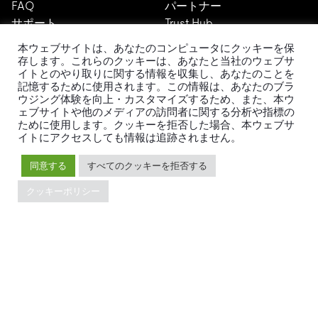
FAQ
パートナー
サポート
Trust Hub
セキュリティ
本ウェブサイトは、あなたのコンピュータにクッキーを保
メンテナンスポリシー
存します。これらのクッキーは、あなたと当社のウェブサ
ブランドガイドライン
イトとのやり取りに関する情報を収集し、あなたのことを
記憶するために使用されます。この情報は、あなたのブラ
ウジング体験を向上・カスタマイズするため、また、本ウ
ェブサイトや他のメディアの訪問者に関する分析や指標の
ために使用します。クッキーを拒否した場合、本ウェブサ
イトにアクセスしても情報は追跡されません。
同意する
すべてのクッキーを拒否する
TiDBの最新情報
クッキーポリシー
PingCAPの
プライバシーポリシー
に同意し、製品、サービ
ス、イベント等に関する連絡を受け取ることを希望しま
す。