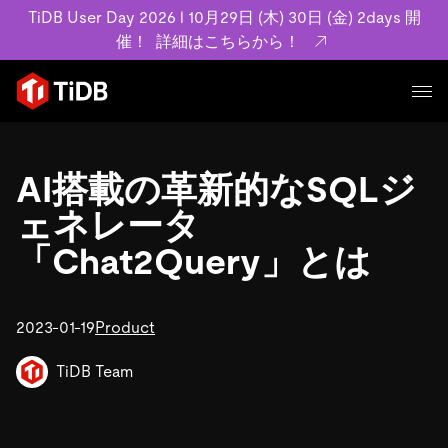
TiDB User Day 2026 l 10月29日 (木) 30日 (金) 2days 開
催！
詳細はこちらから！
プロダクト
ユースケース
AI搭載の革新的なSQLジ
MySQL互換の分散データベースで高可用性と水平スケー
ラビリティを備え大規模データをリアルタイムで処理でき
ェネレータ
事例記事
ます。
リソース
「Chat2Query」とは
お客様事例やユーザーによる検証結果の記事などを紹介し
詳細はこちら
ています。
学習コンテンツ
会社概要
プラン
2023-01-19
Product
ブログ
ホワイトペーパー
業界
TiDB Cloud
TiDB Self-Managed
アーカイブ動画
スライド
TiDB Team
規約類
フィンテック
Eコマース
料金
ドキュメント
基本規約、TiDBクラウドサービス契約、SLA、利用規約、
SaaS
エンゲージメント
プライバシーポリシーなど、契約関連の情報を紹介しま