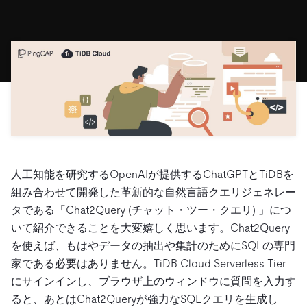
ドキュメント
す。
エコシステム
イベント
Developer Hub
ユースケース
TiDB Cloud
TiDB
Integrations
TiKV
Trust Hub
Discord Community
運用インテリジェンスの活用
開発者ガイド
無料で始める
TiSpark
OSS Insight
お客様のデータの機密性、可用性、安全性について紹介し
MySQLワークロードの近代化
ます。
PingCAP University
Build GenAI Applications
TiDB Labs
認定資格試験
会社概要
ニュース
会社案内
キャリア
パートナー
人工知能を研究するOpenAIが提供するChatGPTとTiDBを
お問い合わせ
組み合わせて開発した革新的な自然言語クエリジェネレー
タである「Chat2Query (チャット・ツー・クエリ) 」につ
いて紹介できることを大変嬉しく思います。Chat2Query
を使えば、もはやデータの抽出や集計のためにSQLの専門
家である必要はありません。TiDB Cloud Serverless Tier
にサインインし、ブラウザ上のウィンドウに質問を入力す
ると、あとはChat2Queryが強力なSQLクエリを生成し