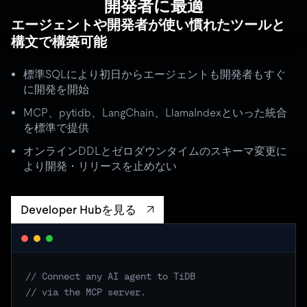
WORKLOAD ISOLATION MONITOR
â— live
agent_critical
開発者に最適
quota: 10,000 RU/s
limit
OK
エージェントや開発者が使い慣れたツールと
throughput:
8,200 RU/s
â— stable
構文で構築可能
ISOLATION BOUNDARY
agent_batch
quota: 2,000 RU/s
limit
THROTTLE
標準SQLにより初日からエージェントも開発者もすぐ
throughput:
2,000 RU/s (capped)
に開発を開始
ISOLATION BOUNDARY
MCP、pytidb、LangChain、LlamaIndexといった統合
agent_background
quota: 500 RU/s
â— idle
を標準で提供
batch spikes to 3Ã— quota â†’ critical throughput unchanged
オンラインDDLとゼロダウンタイムのスキーマ変更に
より開発・リリースを止めない
Developer Hubを見る