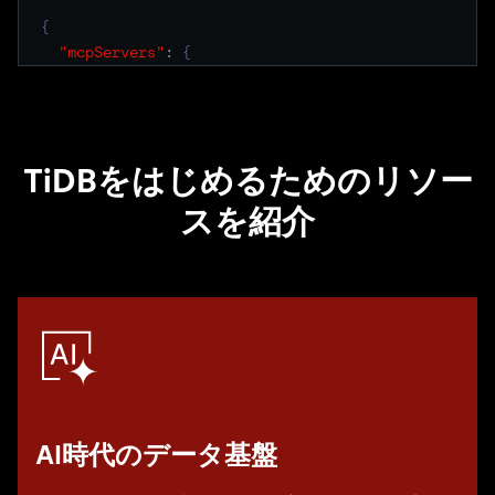
// Connect any AI agent to TiDB
// via the MCP server.
{
"mcpServers"
:
{
"TiDB Cloud"
:
{
TiDBをはじめるためのリソー
スを紹介