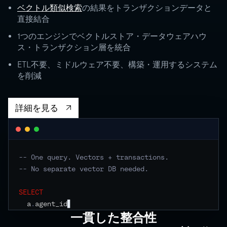
ベクトル類似検索
の結果をトランザクションデータと
直接結合
0
1つのエンジンでベクトルストア・データウェアハウ
RU
STORAGE
CO
ス・トランザクション層を統合
500 GB
ETL不要、ミドルウェア不要、構築・運用するシステム
independent
を削減
EVENTS
詳細を見る
-- One query. Vectors + transactions.
-- No separate vector DB needed.
SELECT
  a
.
agent_id
,
 a
.
goal
,
 a
.
statu
一貫した整合性