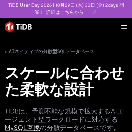
TiDB User Day 2026 l 10月29日 (木) 30日 (金) 2days 開
催！
詳細はこちらから！
プロダクト
ユースケース
AIネイティブの分散型SQLデータベース
MySQL互換の分散データベースで高可用性と水平スケー
ラビリティを備え大規模データをリアルタイムで処理でき
事例記事
ます。
スケールに合わせ
リソース
お客様事例やユーザーによる検証結果の記事などを紹介し
詳細はこちら
ています。
た柔軟な設計
学習コンテンツ
会社概要
プラン
ブログ
ホワイトペーパー
業界
TiDB Cloud
TiDB Self-Managed
アーカイブ動画
スライド
TiDBは、予測不能な規模で拡大するAIエ
規約類
フィンテック
Eコマース
料金
ドキュメント
ージェント型ワークロードに対応する
基本規約、TiDBクラウドサービス契約、SLA、利用規約、
SaaS
MySQL互換
の分散データベースです。
エンゲージメント
プライバシーポリシーなど、契約関連の情報を紹介しま