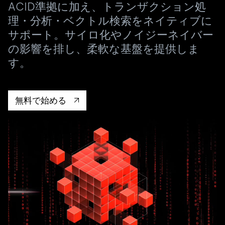
ドキュメント
す。
ACID準拠に加え、トランザクション処
エコシステム
イベント
Developer Hub
ユースケース
理・分析・ベクトル検索をネイティブに
TiDB Cloud
TiDB
Integrations
TiKV
Trust Hub
Discord Community
サポート。サイロ化やノイジーネイバー
運用インテリジェンスの活用
開発者ガイド
無料で始める
TiSpark
OSS Insight
お客様のデータの機密性、可用性、安全性について紹介し
の影響を排し、柔軟な基盤を提供しま
MySQLワークロードの近代化
ます。
PingCAP University
す。
Build GenAI Applications
TiDB Labs
認定資格試験
会社概要
無料で始める
ニュース
会社案内
キャリア
パートナー
お問い合わせ