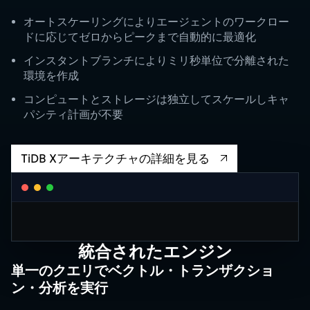
オートスケーリングによりエージェントのワークロー
ドに応じてゼロからピークまで自動的に最適化
インスタントブランチによりミリ秒単位で分離された
環境を作成
コンピュートとストレージは独立してスケールしキャ
パシティ計画が不要
TiDB Xアーキテクチャの詳細を見る
CLUSTER AUTOSCALING
統合されたエンジン
Request Units / second
単一のクエリでベクトル・トランザクショ
10K
ン・分析を実行
5K
1K